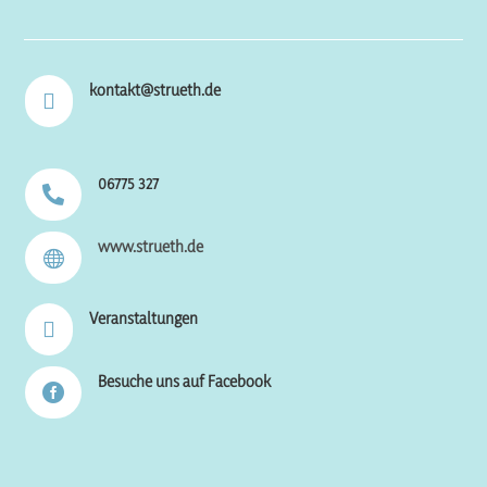
kontakt@strueth.de

06775 327

www.strueth.de

Veranstaltungen

Besuche uns auf Facebook
