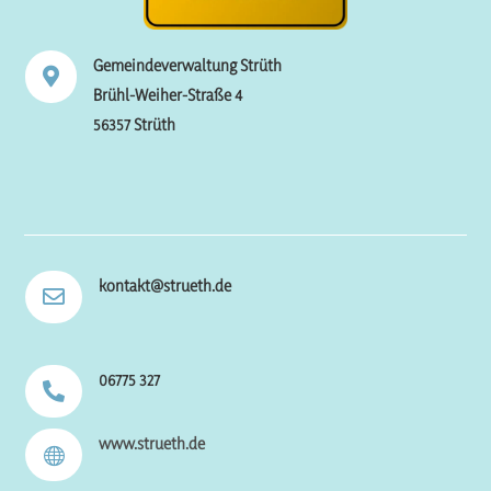
Gemeindeverwaltung Strüth

Brühl-Weiher-Straße 4
56357 Strüth
kontakt@strueth.de

06775 327

www.strueth.de
