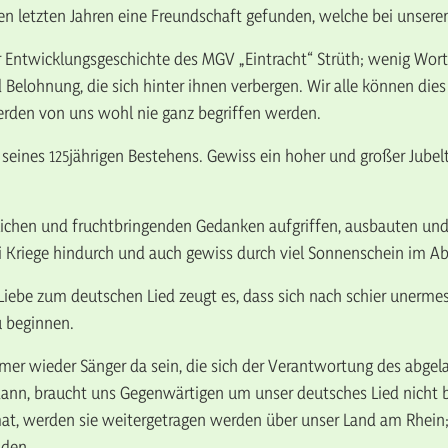
letzten Jahren eine Freundschaft gefunden, welche bei unseren S
r Entwicklungsgeschichte des MGV „Eintracht“ Strüth; wenig Wor
elohnung, die sich hinter ihnen verbergen. Wir alle können dies 
erden von uns wohl nie ganz begriffen werden.
hr seines 125jährigen Bestehens. Gewiss ein hoher und großer Jube
cklichen und fruchtbringenden Gedanken aufgriffen, ausbauten un
ei Kriege hindurch und auch gewiss durch viel Sonnenschein im A
 Liebe zum deutschen Lied zeugt es, dass sich nach schier unerm
u beginnen.
er wieder Sänger da sein, die sich der Verantwortung des abgel
 dann, braucht uns Gegenwärtigen um unser deutsches Lied nicht
at, werden sie weitergetragen werden über unser Land am Rhein;
nden.