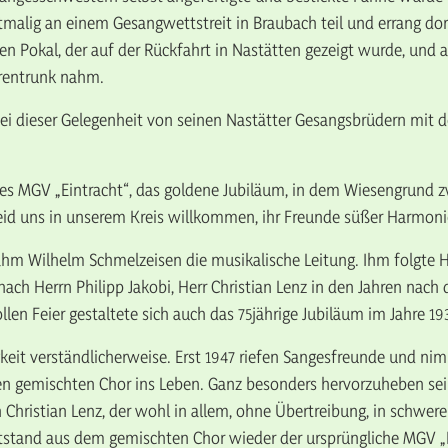
tmalig an einem Gesangwettstreit in Braubach teil und errang d
nen Pokal, der auf der Rückfahrt in Nastätten gezeigt wurde, und 
hrentrunk nahm.
ei dieser Gelegenheit von seinen Nastätter Gesangsbrüdern mit d
des MGV „Eintracht“, das goldene Jubiläum, in dem Wiesengrund 
id uns in unserem Kreis willkommen, ihr Freunde süßer Harmonie
hm Wilhelm Schmelzeisen die musikalische Leitung. Ihm folgte He
d nach Herrn Philipp Jakobi, Herr Christian Lenz in den Jahren na
en Feier gestaltete sich auch das 75jährige Jubiläum im Jahre 19
gkeit verständlicherweise. Erst 1947 riefen Sangesfreunde und n
inen gemischten Chor ins Leben. Ganz besonders hervorzuheben sei 
 Christian Lenz, der wohl in allem, ohne Übertreibung, in schwerer
tstand aus dem gemischten Chor wieder der ursprüngliche MGV „E