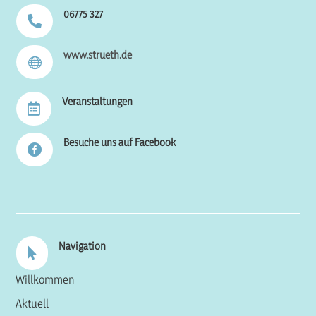
06775 327

www.strueth.de

Veranstaltungen

Besuche uns auf Facebook

Navigation

Willkommen
Aktuell