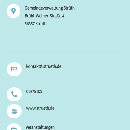
Gemeindeverwaltung Strüth

Brühl-Weiher-Straße 4
56357 Strüth
kontakt@strueth.de

06775 327

www.strueth.de

Veranstaltungen