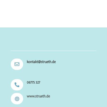
kontakt@strueth.de

06775 327

www.strueth.de
