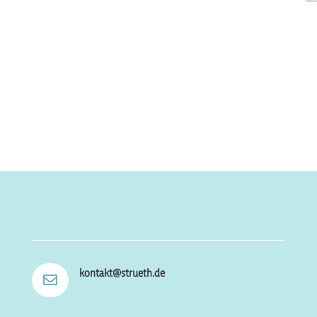
kontakt@strueth.de
