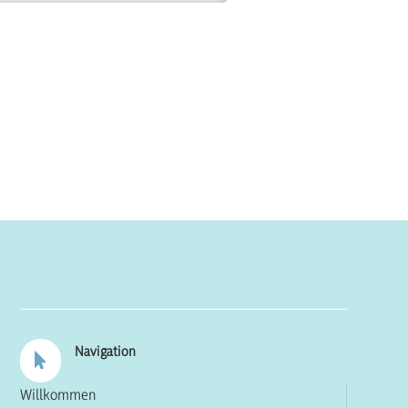
Navigation

Willkommen