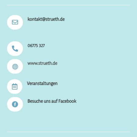
kontakt@strueth.de

06775 327

www.strueth.de

Veranstaltungen

Besuche uns auf Facebook
