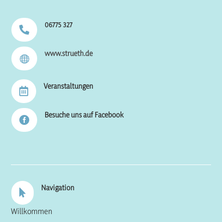
06775 327

www.strueth.de

Veranstaltungen

Besuche uns auf Facebook

Navigation

Willkommen