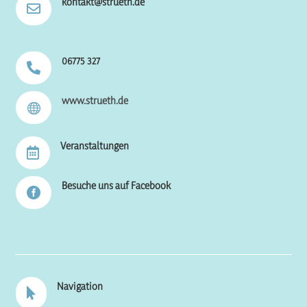
kontakt@strueth.de

06775 327

www.strueth.de

Veranstaltungen

Besuche uns auf Facebook

Navigation
