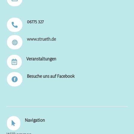
06775 327

www.strueth.de

Veranstaltungen

Besuche uns auf Facebook

Navigation
