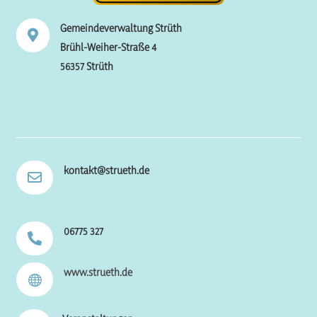
Gemeindeverwaltung Strüth

Brühl-Weiher-Straße 4
56357 Strüth
kontakt@strueth.de

06775 327

www.strueth.de
