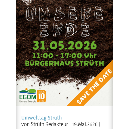
Umwelttag Strüth
von
Strüth Redakteur
|
19.Mai.2626
|