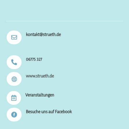
kontakt@strueth.de

06775 327

www.strueth.de

Veranstaltungen

Besuche uns auf Facebook
