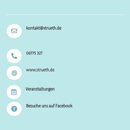
kontakt@strueth.de

06775 327

www.strueth.de

Veranstaltungen

Besuche uns auf Facebook
